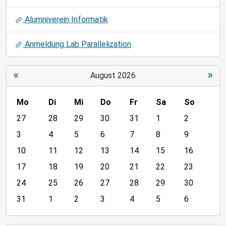
Alumniverein Informatik
Anmeldung Lab Parallelization
«
»
August 2026
Mo
Di
Mi
Do
Fr
Sa
So
m
27
28
29
30
31
1
2
o
3
4
5
6
7
8
9
n
10
11
12
13
14
15
16
t
h
17
18
19
20
21
22
23
-
24
25
26
27
28
29
30
8
31
1
2
3
4
5
6