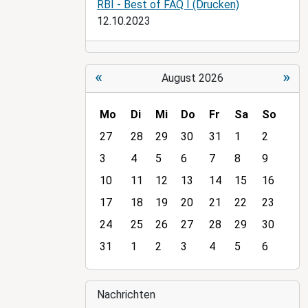
RBI - Best of FAQ I (Drucken)
12.10.2023
«
»
August 2026
Mo
Di
Mi
Do
Fr
Sa
So
m
27
28
29
30
31
1
2
o
3
4
5
6
7
8
9
n
10
11
12
13
14
15
16
t
h
17
18
19
20
21
22
23
-
24
25
26
27
28
29
30
8
31
1
2
3
4
5
6
Nachrichten