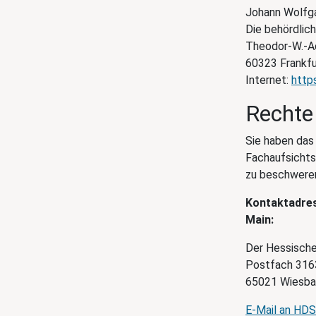
Johann Wolfga
Die behördlic
Theodor-W.-A
60323 Frankfu
Internet:
http
Rechte
Sie haben das
Fachaufsicht
zu beschwere
Kontaktadres
Main:
Der Hessische
Postfach 316
65021 Wiesb
E-Mail an HD