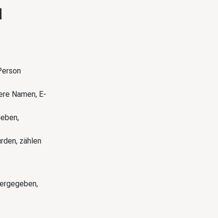
d
Person
dere Namen, E-
ieben,
rden, zählen
tergegeben,