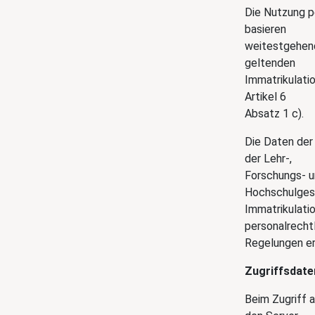
Die Nutzung 
basieren
weitestgehend
geltenden
Immatrikulati
Artikel 6
Absatz 1 c).
Die Daten der
der Lehr-,
Forschungs- u
Hochschulges
Immatrikulati
personalrecht
Regelungen er
Zugriffsdate
Beim Zugriff 