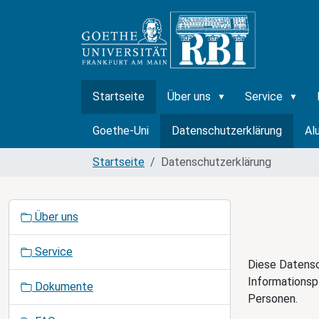
Startseite
Über uns
Service
Goethe-Uni
Datenschutzerklärung
Al
Startseite
Datenschutzerklärung
N
Über uns
a
v
Service
i
Diese Datensc
g
Informationsp
Dokumente
a
Personen.
t