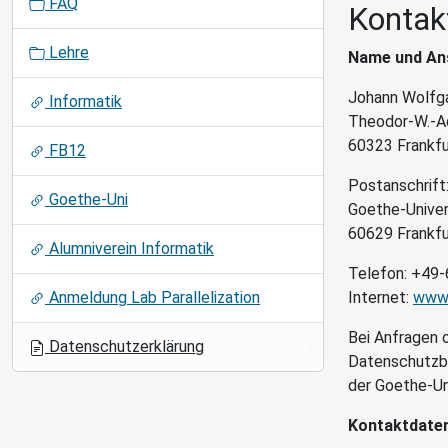
FAQ
Kontak
i
o
Lehre
Name und Ans
n
Johann Wolfga
Informatik
Theodor-W.-A
60323 Frankfu
FB12
Postanschrift
Goethe-Uni
Goethe-Univer
60629 Frankfu
Alumniverein Informatik
Telefon: +49-
Anmeldung Lab Parallelization
Internet:
www.
Bei Anfragen 
Datenschutzerklärung
Datenschutzb
der Goethe-Uni
Kontaktdate