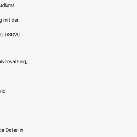
tudiums
g mit der
 EU DSGVO
lverwaltung,
und
de Daten in