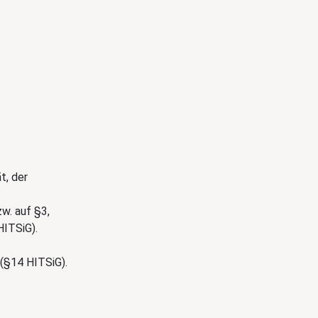
t, der
w. auf §3,
HITSiG).
 (§14 HITSiG).