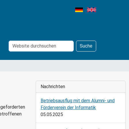
Website
Erweiterte
Suche
durchsuchen
Suche…
Nachrichten
Betriebsausflug mit dem Alumni- und
 geforderten
Förderverein der Informatik
betroffenen
05.05.2025