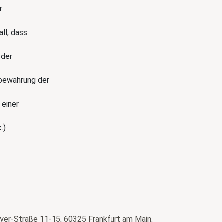
r
ll, dass
 der
fbewahrung der
 einer
.)
yer-Straße 11-15, 60325 Frankfurt am Main.