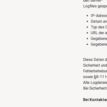
den Server-
Logfiles gesp
IP-Adres
Datum un
Typ des C
URL der 
Gegebene
Gegebenen
Diese Daten d
Sicherheit und
Fehlerbehebun
sowie §8-11 H
Alle Logdatei
Bei Sicherhei
Bei Kontakt