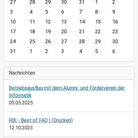
m
27
28
29
30
31
1
2
o
3
4
5
6
7
8
9
n
10
11
12
13
14
15
16
t
h
17
18
19
20
21
22
23
-
24
25
26
27
28
29
30
8
31
1
2
3
4
5
6
Nachrichten
Betriebsausflug mit dem Alumni- und Förderverein der
Informatik
05.05.2025
RBI - Best of FAQ I (Drucken)
12.10.2023