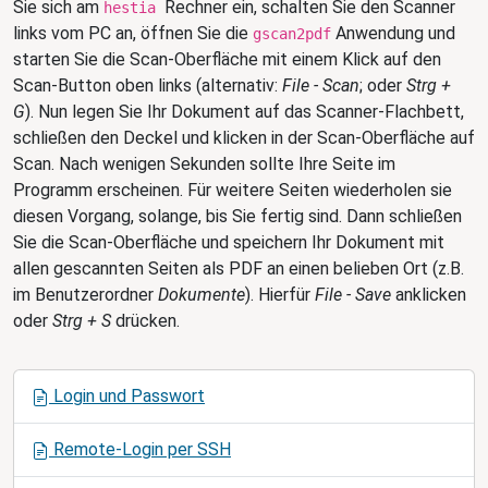
Sie sich am
Rechner ein, schalten Sie den Scanner
hestia
links vom PC an, öffnen Sie die
Anwendung und
gscan2pdf
starten Sie die Scan-Oberfläche mit einem Klick auf den
Scan-Button oben links (alternativ:
File - Scan
; oder
Strg +
G
). Nun legen Sie Ihr Dokument auf das Scanner-Flachbett,
schließen den Deckel und klicken in der Scan-Oberfläche auf
Scan. Nach wenigen Sekunden sollte Ihre Seite im
Programm erscheinen. Für weitere Seiten wiederholen sie
diesen Vorgang, solange, bis Sie fertig sind. Dann schließen
Sie die Scan-Oberfläche und speichern Ihr Dokument mit
allen gescannten Seiten als PDF an einen belieben Ort (z.B.
im Benutzerordner
Dokumente
). Hierfür
File - Save
anklicken
oder
Strg + S
drücken.
N
Login und Passwort
a
v
Remote-Login per SSH
i
g