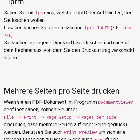
- lprm
Sehen Sie mit
nach, welche JobID der Auftrag hat, den
lpq
Sie löschen wollen.
Löschen können Sie diesen dann mit
(z.B.
lprm JobID
lprm
)
726
Sie können nur eigene Druckaufträge löschen und nur von
dem Rechner aus, von dem Sie den Druckauftrag verschickt
haben.
Mehrere Seiten pro Seite drucken
Wenn sie ein PDF-Dokument im Programm
DocumentViewer
geöffnet haben, können Sie unter
File -> Print -> Page Setup -> Pages per side
einstellen, dass mehrere Seiten auf einer Seite gedruckt
werden. Benutzen Sie auch
, um sich eine
Print Preview
Vorschau anzeigen zu lassen. Siehe auch
für ps
psnup