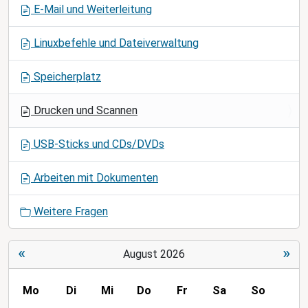
E-Mail und Weiterleitung
a
t
Linuxbefehle und Dateiverwaltung
i
o
Speicherplatz
n
Drucken und Scannen
USB-Sticks und CDs/DVDs
Arbeiten mit Dokumenten
Weitere Fragen
«
»
August 2026
Mo
Di
Mi
Do
Fr
Sa
So