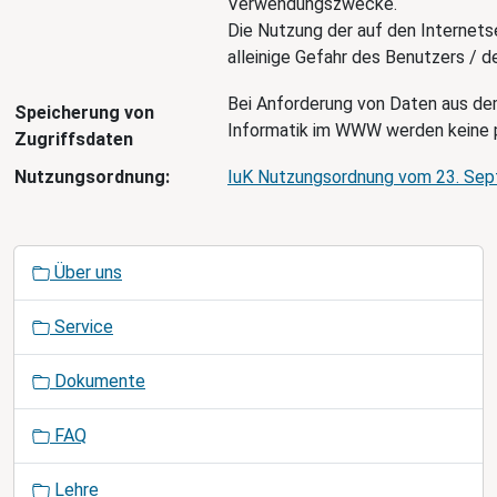
Verwendungszwecke.
Die Nutzung der auf den Internetse
alleinige Gefahr des Benutzers / d
Bei Anforderung von Daten aus d
Speicherung von
Informatik im WWW werden keine 
Zugriffsdaten
Nutzungsordnung:
IuK Nutzungsordnung vom 23. Se
N
Über uns
a
v
Service
i
g
Dokumente
a
t
FAQ
i
o
Lehre