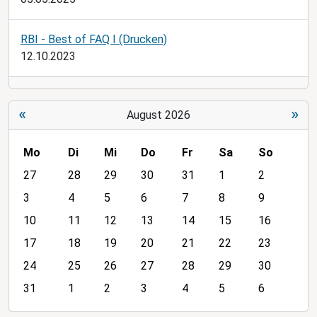
RBI - Best of FAQ I (Drucken)
12.10.2023
«
»
August 2026
Mo
Di
Mi
Do
Fr
Sa
So
m
27
28
29
30
31
1
2
o
3
4
5
6
7
8
9
n
10
11
12
13
14
15
16
t
h
17
18
19
20
21
22
23
-
24
25
26
27
28
29
30
8
31
1
2
3
4
5
6