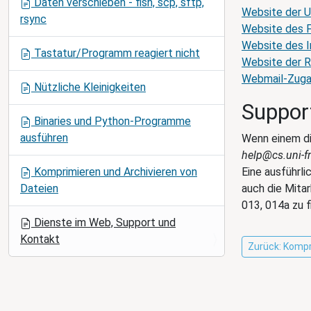
Daten verschieben - fish, scp, sftp,
i
Website der U
rsync
o
Website des 
n
Website des I
Tastatur/Programm reagiert nicht
Website der R
Webmail-Zuga
Nützliche Kleinigkeiten
Suppor
Binaries und Python-Programme
ausführen
Wenn einem di
help@cs.uni-f
Komprimieren und Archivieren von
Eine ausführl
Dateien
auch die Mitar
013, 014a zu f
Dienste im Web, Support und
Kontakt
Zurück: Kompr