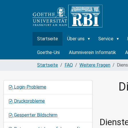
Startseite
Über uns
Service
Goethe-Uni
Alumniverein Informatik
A
Startseite
FAQ
Weitere Fragen
Diens
D
N
Login-Probleme
a
v
Druckprobleme
i
g
Gesperrter Bildschirm
a
Dienst
t