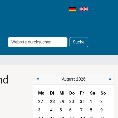
Website
Erweiterte
Suche
durchsuchen
Suche…
nd
«
»
August 2026
Mo
Di
Mi
Do
Fr
Sa
So
m
27
28
29
30
31
1
2
o
3
4
5
6
7
8
9
n