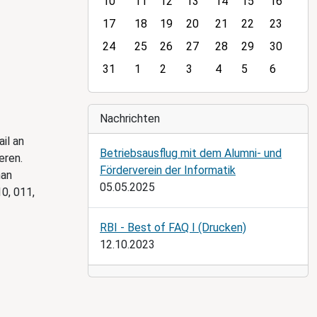
10
11
12
13
14
15
16
t
h
17
18
19
20
21
22
23
-
24
25
26
27
28
29
30
8
31
1
2
3
4
5
6
Nachrichten
il an
Betriebsausflug mit dem Alumni- und
eren.
Förderverein der Informatik
man
05.05.2025
0, 011,
RBI - Best of FAQ I (Drucken)
12.10.2023