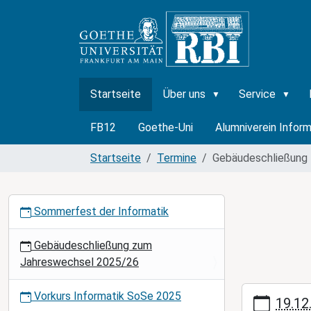
Startseite
Über uns
Service
FB12
Goethe-Uni
Alumniverein Inform
Startseite
Termine
Gebäudeschließung
N
Sommerfest der Informatik
a
v
Gebäudeschließung zum
i
Jahreswechsel 2025/26
g
a
https://www.rb
Vorkurs Informatik SoSe 2025
19.12
t
frankfurt.de/