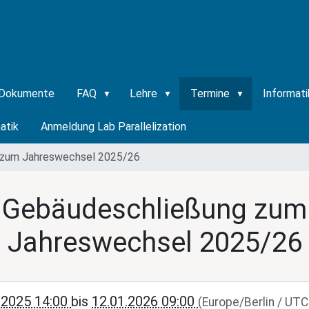
Dokumente
FAQ
Lehre
Termine
Informati
atik
Anmeldung Lab Parallelization
 zum Jahreswechsel 2025/26
Gebäudeschließung zum
Jahreswechsel 2025/26
i.cs.uni-
.2025 14:00
bis
12.01.2026 09:00
(Europe/Berlin / UT
RBI/de/termine/gebaeudeschliessung-