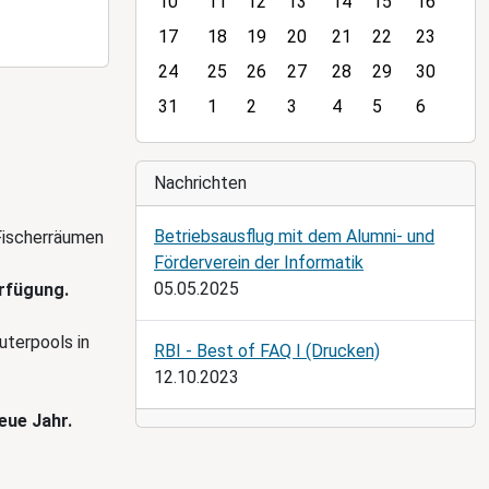
10
11
12
13
14
15
16
t
h
17
18
19
20
21
22
23
-
24
25
26
27
28
29
30
8
31
1
2
3
4
5
6
Nachrichten
Betriebsausflug mit dem Alumni- und
Fischerräumen
Förderverein der Informatik
05.05.2025
erfügung.
terpools in
RBI - Best of FAQ I (Drucken)
12.10.2023
eue Jahr.