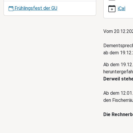
i
zum-
Frühlingsfest der GU
iCal
o
jahreswechsel
n
Gebäudeschli
zum
Vom 20.12.202
Jahreswechse
2025/26
Dementspreche
2025-
ab dem 19.12.
12-
19T14:00:00+
Ab dem 19.12.
2026-
heruntergefah
01-
Derweil steh
12T09:00:00+
Ab dem 12.01.
den Fischerrä
Die Rechnerb